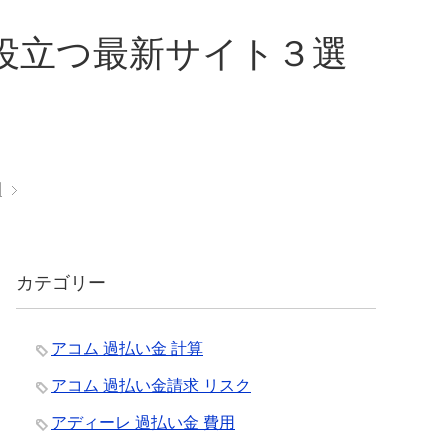
役立つ最新サイト３選
酬
カテゴリー
アコム 過払い金 計算
アコム 過払い金請求 リスク
アディーレ 過払い金 費用