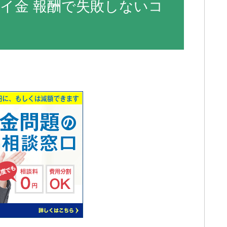
イ金 報酬で失敗しないコ
】