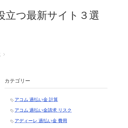
役立つ最新サイト３選
敗
カテゴリー
アコム 過払い金 計算
アコム 過払い金請求 リスク
アディーレ 過払い金 費用