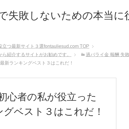
で失敗しないための本当に
サイト３選fontauliesud.com
TOP
から紹介するサイトがお勧めです。
過バライ金 報酬 失
の最新ランキングベスト３はこれだ！
敗初心者の私が役立った
ングベスト３はこれだ！