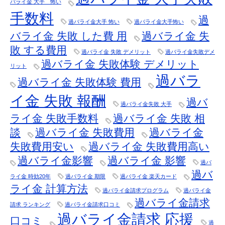
バライ金 大手 怖い
手数料
過
過バライ金大手 怖い
過バライ金大手怖い
バライ金 失敗 した費 用
過バライ金 失
敗 する費用
過バライ金 失敗 デメリット
過バライ金失敗デメ
過バライ金 失敗体験 デメリット
リット
過バラ
過バライ金 失敗体験 費用
イ金 失敗 報酬
過バ
過バライ金失敗 大手
ライ金 失敗手数料
過バライ金 失敗 相
談
過バライ金 失敗費用
過バライ金
失敗費用安い
過バライ金 失敗費用高い
過バライ金影響
過バライ金 影響
過バ
過バ
ライ金 時効20年
過バライ金 期限
過バライ金 楽天カード
ライ金 計算方法
過バライ金請求プログラム
過バライ金
過バライ金請求
請求 ランキング
過バライ金請求口コミ
過バライ金請求 応援
口コミ
過