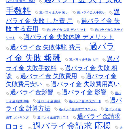
バライ金 大手 怖い
手数料
過
過バライ金大手 怖い
過バライ金大手怖い
バライ金 失敗 した費 用
過バライ金 失
敗 する費用
過バライ金 失敗 デメリット
過バライ金失敗デメ
過バライ金 失敗体験 デメリット
リット
過バラ
過バライ金 失敗体験 費用
イ金 失敗 報酬
過バ
過バライ金失敗 大手
ライ金 失敗手数料
過バライ金 失敗 相
談
過バライ金 失敗費用
過バライ金
失敗費用安い
過バライ金 失敗費用高い
過バライ金影響
過バライ金 影響
過バ
過バ
ライ金 時効20年
過バライ金 期限
過バライ金 楽天カード
ライ金 計算方法
過バライ金請求プログラム
過バライ金
過バライ金請求
請求 ランキング
過バライ金請求口コミ
過バライ金請求 応援
口コミ
過