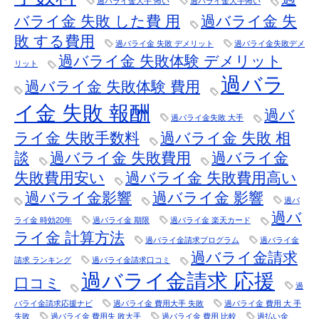
過バライ金大手 怖い
過バライ金大手怖い
バライ金 失敗 した費 用
過バライ金 失
敗 する費用
過バライ金 失敗 デメリット
過バライ金失敗デメ
過バライ金 失敗体験 デメリット
リット
過バラ
過バライ金 失敗体験 費用
イ金 失敗 報酬
過バ
過バライ金失敗 大手
ライ金 失敗手数料
過バライ金 失敗 相
談
過バライ金 失敗費用
過バライ金
失敗費用安い
過バライ金 失敗費用高い
過バライ金影響
過バライ金 影響
過バ
過バ
ライ金 時効20年
過バライ金 期限
過バライ金 楽天カード
ライ金 計算方法
過バライ金請求プログラム
過バライ金
過バライ金請求
請求 ランキング
過バライ金請求口コミ
過バライ金請求 応援
口コミ
過
バライ金請求応援ナビ
過バライ金 費用大手 失敗
過バライ金 費用 大 手
失敗
過バライ金 費用失 敗大手
過バライ金 費用 比較
過払い金