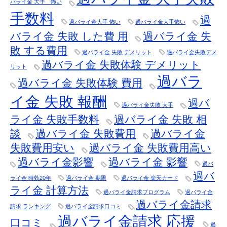
バライ金 大手 怖い
手数料
過
過バライ金大手 怖い
過バライ金大手怖い
バライ金 失敗 した費 用
過バライ金 失
敗 する費用
過バライ金 失敗 デメリット
過バライ金失敗デメ
過バライ金 失敗体験 デメリット
リット
過バラ
過バライ金 失敗体験 費用
イ金 失敗 報酬
過バ
過バライ金失敗 大手
ライ金 失敗手数料
過バライ金 失敗 相
談
過バライ金 失敗費用
過バライ金
失敗費用安い
過バライ金 失敗費用高い
過バライ金影響
過バライ金 影響
過バ
過バ
ライ金 時効20年
過バライ金 期限
過バライ金 楽天カード
ライ金 計算方法
過バライ金請求プログラム
過バライ金
過バライ金請求
請求 ランキング
過バライ金請求口コミ
過バライ金請求 応援
口コミ
過