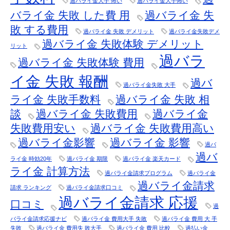
過バライ金大手 怖い
過バライ金大手怖い
バライ金 失敗 した費 用
過バライ金 失
敗 する費用
過バライ金 失敗 デメリット
過バライ金失敗デメ
過バライ金 失敗体験 デメリット
リット
過バラ
過バライ金 失敗体験 費用
イ金 失敗 報酬
過バ
過バライ金失敗 大手
ライ金 失敗手数料
過バライ金 失敗 相
談
過バライ金 失敗費用
過バライ金
失敗費用安い
過バライ金 失敗費用高い
過バライ金影響
過バライ金 影響
過バ
過バ
ライ金 時効20年
過バライ金 期限
過バライ金 楽天カード
ライ金 計算方法
過バライ金請求プログラム
過バライ金
過バライ金請求
請求 ランキング
過バライ金請求口コミ
過バライ金請求 応援
口コミ
過
バライ金請求応援ナビ
過バライ金 費用大手 失敗
過バライ金 費用 大 手
失敗
過バライ金 費用失 敗大手
過バライ金 費用 比較
過払い金