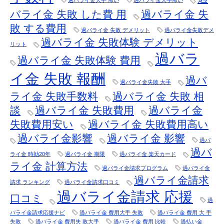
過バライ金大手 怖い
過バライ金大手怖い
バライ金 失敗 した費 用
過バライ金 失
敗 する費用
過バライ金 失敗 デメリット
過バライ金失敗デメ
過バライ金 失敗体験 デメリット
リット
過バラ
過バライ金 失敗体験 費用
イ金 失敗 報酬
過バ
過バライ金失敗 大手
ライ金 失敗手数料
過バライ金 失敗 相
談
過バライ金 失敗費用
過バライ金
失敗費用安い
過バライ金 失敗費用高い
過バライ金影響
過バライ金 影響
過バ
過バ
ライ金 時効20年
過バライ金 期限
過バライ金 楽天カード
ライ金 計算方法
過バライ金請求プログラム
過バライ金
過バライ金請求
請求 ランキング
過バライ金請求口コミ
過バライ金請求 応援
口コミ
過
バライ金請求応援ナビ
過バライ金 費用大手 失敗
過バライ金 費用 大 手
失敗
過バライ金 費用失 敗大手
過バライ金 費用 比較
過払い金