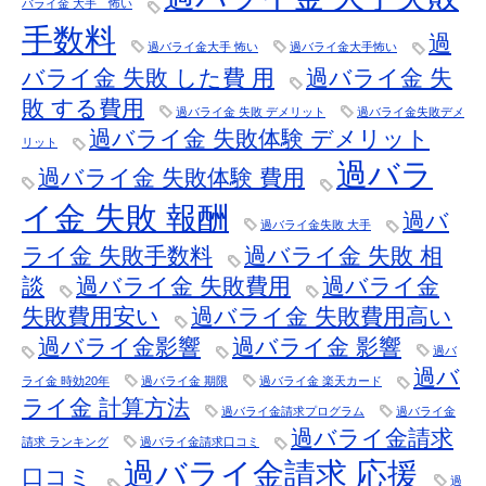
バライ金 大手 怖い
手数料
過
過バライ金大手 怖い
過バライ金大手怖い
バライ金 失敗 した費 用
過バライ金 失
敗 する費用
過バライ金 失敗 デメリット
過バライ金失敗デメ
過バライ金 失敗体験 デメリット
リット
過バラ
過バライ金 失敗体験 費用
イ金 失敗 報酬
過バ
過バライ金失敗 大手
ライ金 失敗手数料
過バライ金 失敗 相
談
過バライ金 失敗費用
過バライ金
失敗費用安い
過バライ金 失敗費用高い
過バライ金影響
過バライ金 影響
過バ
過バ
ライ金 時効20年
過バライ金 期限
過バライ金 楽天カード
ライ金 計算方法
過バライ金請求プログラム
過バライ金
過バライ金請求
請求 ランキング
過バライ金請求口コミ
過バライ金請求 応援
口コミ
過