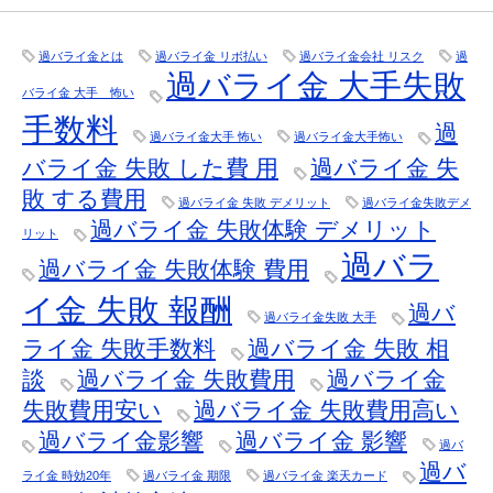
過バライ金とは
過バライ金 リボ払い
過バライ金会社 リスク
過
過バライ金 大手失敗
バライ金 大手 怖い
手数料
過
過バライ金大手 怖い
過バライ金大手怖い
バライ金 失敗 した費 用
過バライ金 失
敗 する費用
過バライ金 失敗 デメリット
過バライ金失敗デメ
過バライ金 失敗体験 デメリット
リット
過バラ
過バライ金 失敗体験 費用
イ金 失敗 報酬
過バ
過バライ金失敗 大手
ライ金 失敗手数料
過バライ金 失敗 相
談
過バライ金 失敗費用
過バライ金
失敗費用安い
過バライ金 失敗費用高い
過バライ金影響
過バライ金 影響
過バ
過バ
ライ金 時効20年
過バライ金 期限
過バライ金 楽天カード