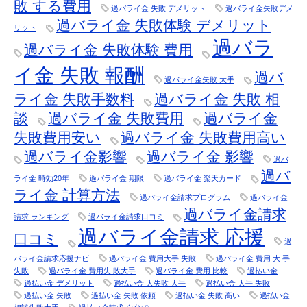
敗 する費用
過バライ金 失敗 デメリット
過バライ金失敗デメ
過バライ金 失敗体験 デメリット
リット
過バラ
過バライ金 失敗体験 費用
イ金 失敗 報酬
過バ
過バライ金失敗 大手
ライ金 失敗手数料
過バライ金 失敗 相
談
過バライ金 失敗費用
過バライ金
失敗費用安い
過バライ金 失敗費用高い
過バライ金影響
過バライ金 影響
過バ
過バ
ライ金 時効20年
過バライ金 期限
過バライ金 楽天カード
ライ金 計算方法
過バライ金請求プログラム
過バライ金
過バライ金請求
請求 ランキング
過バライ金請求口コミ
過バライ金請求 応援
口コミ
過
バライ金請求応援ナビ
過バライ金 費用大手 失敗
過バライ金 費用 大 手
失敗
過バライ金 費用失 敗大手
過バライ金 費用 比較
過払い金
過払い金 デメリット
過払い金 大失敗 大手
過払い金 大手 失敗
過払い金 失敗
過払い金 失敗 依頼
過払い金 失敗 高い
過払い金