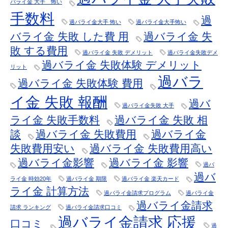
バライ金 大手 怖い
手数料
過
過バライ金大手 怖い
過バライ金大手怖い
バライ金 失敗 した費 用
過バライ金 失
敗 する費用
過バライ金 失敗 デメリット
過バライ金失敗デメ
過バライ金 失敗体験 デメリット
リット
過バラ
過バライ金 失敗体験 費用
イ金 失敗 報酬
過バ
過バライ金失敗 大手
ライ金 失敗手数料
過バライ金 失敗 相
談
過バライ金 失敗費用
過バライ金
失敗費用安い
過バライ金 失敗費用高い
過バライ金影響
過バライ金 影響
過バ
過バ
ライ金 時効20年
過バライ金 期限
過バライ金 楽天カード
ライ金 計算方法
過バライ金請求プログラム
過バライ金
過バライ金請求
請求 ランキング
過バライ金請求口コミ
過バライ金請求 応援
口コミ
過