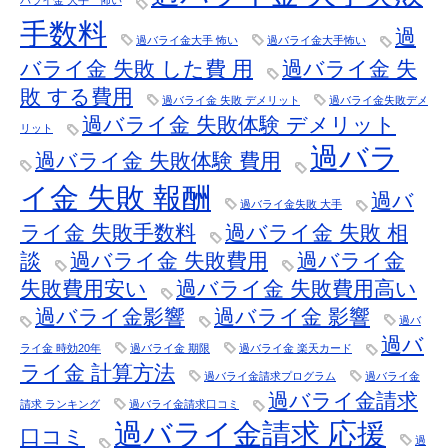
手数料
過
過バライ金大手 怖い
過バライ金大手怖い
バライ金 失敗 した費 用
過バライ金 失
敗 する費用
過バライ金 失敗 デメリット
過バライ金失敗デメ
過バライ金 失敗体験 デメリット
リット
過バラ
過バライ金 失敗体験 費用
イ金 失敗 報酬
過バ
過バライ金失敗 大手
ライ金 失敗手数料
過バライ金 失敗 相
談
過バライ金 失敗費用
過バライ金
失敗費用安い
過バライ金 失敗費用高い
過バライ金影響
過バライ金 影響
過バ
過バ
ライ金 時効20年
過バライ金 期限
過バライ金 楽天カード
ライ金 計算方法
過バライ金請求プログラム
過バライ金
過バライ金請求
請求 ランキング
過バライ金請求口コミ
過バライ金請求 応援
口コミ
過